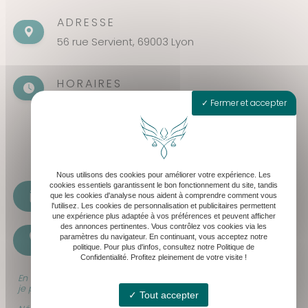
ADRESSE
56 rue Servient, 69003 Lyon
HORAIRES
Fermer et accepter
Seulement sur rendez-vous
Lundi - Vendredi : 8h30 - 19h30
Samedi : 8h30 - 13h
Nous utilisons des cookies pour améliorer votre expérience. Les
cookies essentiels garantissent le bon fonctionnement du site, tandis
cabinet@levequeavocat.fr
que les cookies d'analyse nous aident à comprendre comment vous
l'utilisez. Les cookies de personnalisation et publicitaires permettent
une expérience plus adaptée à vos préférences et peuvent afficher
des annonces pertinentes. Vous contrôlez vos cookies via les
paramètres du navigateur. En continuant, vous acceptez notre
07 61 17 34 46
politique. Pour plus d'infos, consultez notre Politique de
Confidentialité. Profitez pleinement de votre visite !
En raison de mes audiences et déplacements professionnels,
je peux être momentanément indisponible.
Tout accepter