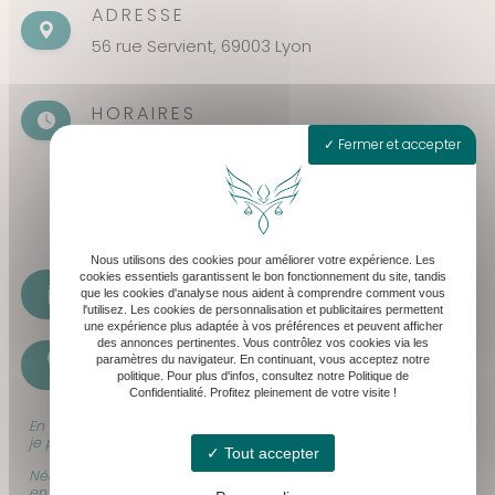
ADRESSE
56 rue Servient, 69003 Lyon
HORAIRES
Fermer et accepter
Seulement sur rendez-vous
Lundi - Vendredi : 8h30 - 19h30
Samedi : 8h30 - 13h
Nous utilisons des cookies pour améliorer votre expérience. Les
cookies essentiels garantissent le bon fonctionnement du site, tandis
cabinet@levequeavocat.fr
que les cookies d'analyse nous aident à comprendre comment vous
l'utilisez. Les cookies de personnalisation et publicitaires permettent
une expérience plus adaptée à vos préférences et peuvent afficher
des annonces pertinentes. Vous contrôlez vos cookies via les
paramètres du navigateur. En continuant, vous acceptez notre
07 61 17 34 46
politique. Pour plus d'infos, consultez notre Politique de
Confidentialité. Profitez pleinement de votre visite !
En raison de mes audiences et déplacements professionnels,
je peux être momentanément indisponible.
Tout accepter
Néanmoins, soyez rassurés que tous vos appels sont bien pris
en compte, et traités dans les meilleurs délais.