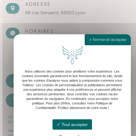
ADRESSE
56 rue Servient, 69003 Lyon
HORAIRES
Fermer et accepter
Seulement sur rendez-vous
Lundi - Vendredi : 8h30 - 19h30
Samedi : 8h30 - 13h
Nous utilisons des cookies pour améliorer votre expérience. Les
cookies essentiels garantissent le bon fonctionnement du site, tandis
cabinet@levequeavocat.fr
que les cookies d'analyse nous aident à comprendre comment vous
l'utilisez. Les cookies de personnalisation et publicitaires permettent
une expérience plus adaptée à vos préférences et peuvent afficher
des annonces pertinentes. Vous contrôlez vos cookies via les
paramètres du navigateur. En continuant, vous acceptez notre
07 61 17 34 46
politique. Pour plus d'infos, consultez notre Politique de
Confidentialité. Profitez pleinement de votre visite !
En raison de mes audiences et déplacements professionnels,
je peux être momentanément indisponible.
Tout accepter
Néanmoins, soyez rassurés que tous vos appels sont bien pris
en compte, et traités dans les meilleurs délais.