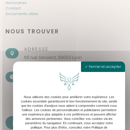
Honoraires
Contact
Documents utiles
NOUS TROUVER
ADRESSE
56 rue Servient, 69003 Lyon
Fermer et accepter
HORAIRES
Seulement sur rendez-vous
Lundi - Vendredi : 8h30 - 19h30
Nous utilisons des cookies pour améliorer votre expérience. Les
Samedi : 8h30 - 13h
cookies essentiels garantissent le bon fonctionnement du site, tandis
que les cookies d'analyse nous aident à comprendre comment vous
l'utilisez. Les cookies de personnalisation et publicitaires permettent
une expérience plus adaptée à vos préférences et peuvent afficher
des annonces pertinentes. Vous contrôlez vos cookies via les
cabinet@levequeavocat.fr
paramètres du navigateur. En continuant, vous acceptez notre
politique. Pour plus d'infos, consultez notre Politique de