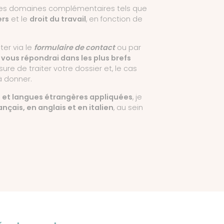
des domaines complémentaires tels que
ers
et le
droit du travail
, en fonction de
er via le
formulaire de contact
ou par
 vous répondrai dans les plus brefs
ure de traiter votre dossier et, le cas
à donner.
t et langues étrangères appliquées
, je
ançais, en anglais et en italien
, au sein