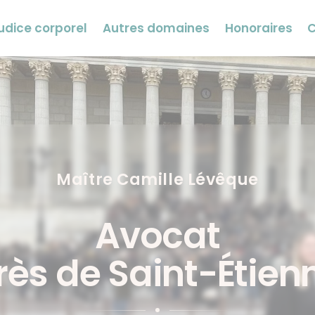
udice corporel
Autres domaines
Honoraires
C
Maître Camille Lévêque
Avocat
rès de Saint-Étien