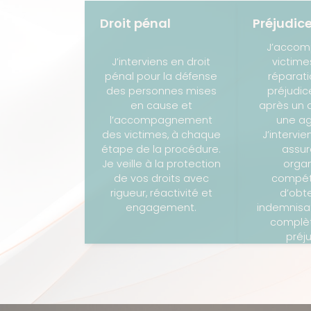
Droit pénal
Préjudice
J’accom
J’interviens en droit
victime
pénal pour la défense
réparati
des personnes mises
préjudic
en cause et
après un 
l’accompagnement
une ag
des victimes, à chaque
J’intervi
étape de la procédure.
assur
Je veille à la protection
orga
de vos droits avec
compét
rigueur, réactivité et
d’obt
engagement.
indemnisat
complèt
préj