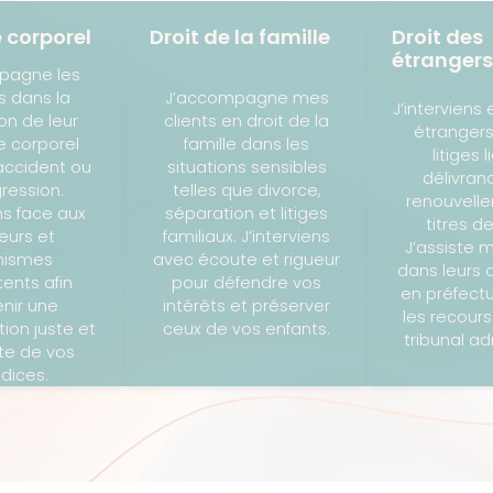
 corporel
Droit de la famille
Droit des
étrangers
pagne les
J’accompagne mes
s dans la
J’interviens 
clients en droit de la
on de leur
étrangers
famille dans les
e corporel
litiges l
situations sensibles
accident ou
délivran
telles que divorce,
ression.
renouvell
séparation et litiges
ens face aux
titres de
familiaux. J’interviens
eurs et
J’assiste m
avec écoute et rigueur
nismes
dans leurs
pour défendre vos
ents afin
en préfectu
intérêts et préserver
enir une
les recours
ceux de vos enfants.
ion juste et
tribunal adm
e de vos
udices.