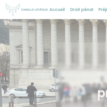
Skip
to
Accueil
Droit pénal
Préj
content
p