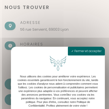
NOUS TROUVER
ADRESSE
56 rue Servient, 69003 Lyon
HORAIRES
Fermer et accepter
Seulement sur rendez-vous
Lundi - Vendredi : 8h30 - 19h30
Samedi : 8h30 - 13h
Nous utilisons des cookies pour améliorer votre expérience. Les
cookies essentiels garantissent le bon fonctionnement du site, tandis
cabinet@levequeavocat.fr
que les cookies d'analyse nous aident à comprendre comment vous
l'utilisez. Les cookies de personnalisation et publicitaires permettent
une expérience plus adaptée à vos préférences et peuvent afficher
des annonces pertinentes. Vous contrôlez vos cookies via les
paramètres du navigateur. En continuant, vous acceptez notre
07 61 17 34 46
politique. Pour plus d'infos, consultez notre Politique de
Confidentialité. Profitez pleinement de votre visite !