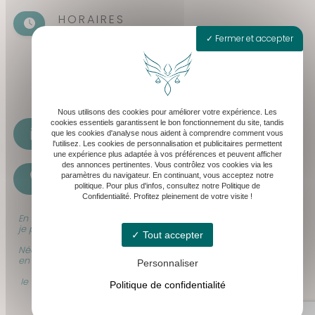
HORAIRES
Fermer et accepter
Seulement sur rendez-vous
Lundi - Vendredi : 8h30 - 19h30
Samedi : 8h30 - 13h
Nous utilisons des cookies pour améliorer votre expérience. Les
cookies essentiels garantissent le bon fonctionnement du site, tandis
cabinet@levequeavocat.fr
que les cookies d'analyse nous aident à comprendre comment vous
l'utilisez. Les cookies de personnalisation et publicitaires permettent
une expérience plus adaptée à vos préférences et peuvent afficher
des annonces pertinentes. Vous contrôlez vos cookies via les
paramètres du navigateur. En continuant, vous acceptez notre
07 61 17 34 46
politique. Pour plus d'infos, consultez notre Politique de
Confidentialité. Profitez pleinement de votre visite !
En raison de mes audiences et déplacements professionnels,
je peux être momentanément indisponible.
Tout accepter
Néanmoins, soyez rassurés que tous vos appels sont bien pris
en compte, et traités dans les meilleurs délais.
Personnaliser
Je vous recontacte dès que possible.
Politique de confidentialité