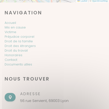
Leaflet
|
©
OpenStreetMap
NAVIGATION
Accueil
Mis en cause
Victime
Préjudice corporel
Droit de la famille
Droit des étrangers
Droit du travail
Honoraires
Contact
Documents utiles
NOUS TROUVER
ADRESSE
56 rue Servient, 69003 Lyon